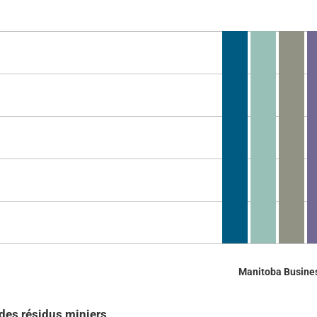
Manitoba Busines
des résidus miniers