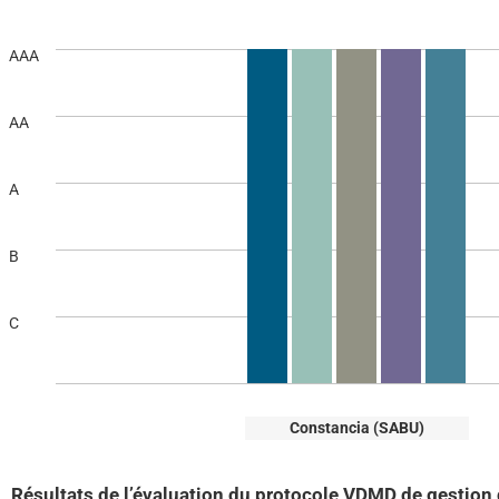
AAA
AA
A
B
C
Constancia (SABU)
Résultats de l’évaluation du protocole VDMD de gestion 