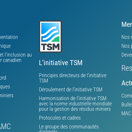
Mem
ementation
Nos 
mique
Nos 
et l’inclusion au
Deve
er canadien
L’initiative TSM
Res
Principes directeurs de l’initiative
ord
TSM
Act
iques
Déroulement de l’initiative TSM
miniers
Comm
Harmonisation de l’initiative TSM
avec la norme industrielle mondiale
Bulle
pour la gestion des résidus miniers
MAC d
Protocoles et cadres
’AMC
Le groupe des communautés
d’intérêts