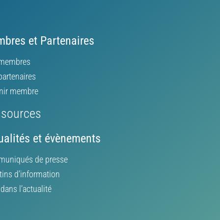
bres et Partenaires
membres
partenaires
nir membre
sources
ualités et évènements
uniqués de presse
tins d’information
ans l’actualité