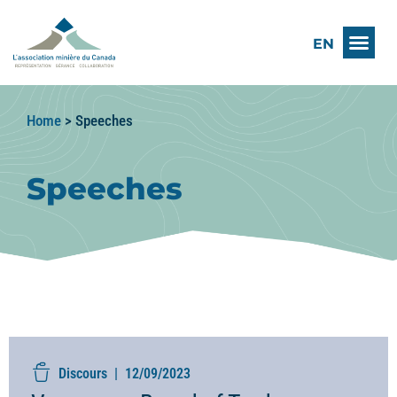
EN
Home
>
Speeches
Speeches
Discours |
12/09/2023