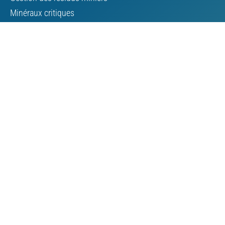
Minéraux critiques
Affaires autochtones
À propos de l’AMC
Conseil d’administration
Personnel de l’AMC
Bourse
Contacter