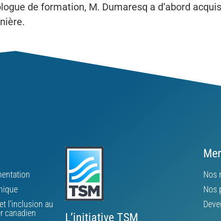
ogue de formation, M. Dumaresq a d’abord acquis d
nière.
Mem
ementation
Nos 
mique
Nos 
et l’inclusion au
Deve
er canadien
L’initiative TSM