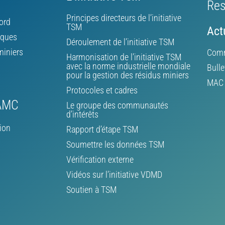
Res
Principes directeurs de l’initiative
ord
TSM
Act
iques
Déroulement de l’initiative TSM
miniers
Comm
Harmonisation de l’initiative TSM
avec la norme industrielle mondiale
Bulle
pour la gestion des résidus miniers
MAC d
Protocoles et cadres
’AMC
Le groupe des communautés
d’intérêts
ion
Rapport d’étape TSM
Soumettre les données TSM
Vérification externe
Vidéos sur l’initiative VDMD
Soutien à TSM