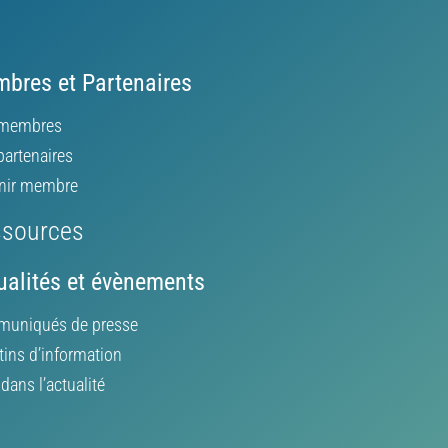
bres et Partenaires
membres
partenaires
nir membre
sources
ualités et évènements
uniqués de presse
tins d’information
ans l’actualité