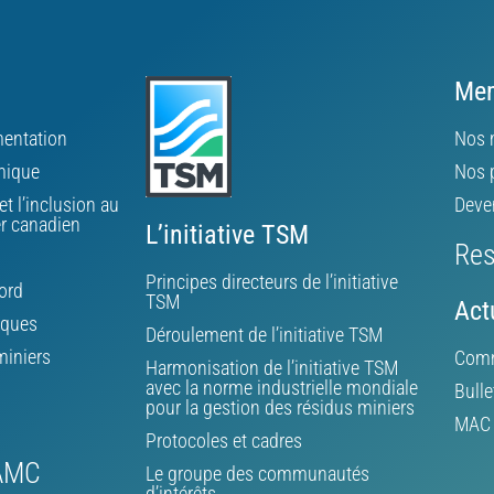
Mem
ementation
Nos 
mique
Nos 
et l’inclusion au
Deve
er canadien
L’initiative TSM
Res
Principes directeurs de l’initiative
ord
TSM
Act
iques
Déroulement de l’initiative TSM
miniers
Comm
Harmonisation de l’initiative TSM
avec la norme industrielle mondiale
Bulle
pour la gestion des résidus miniers
MAC d
Protocoles et cadres
’AMC
Le groupe des communautés
d’intérêts