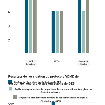
A
B
C
Kidd
CEZinc
Brunswick
Operations
Smelter
Résultats de l’évaluation du protocole VDMD de
Gestion de l’énergie et des émissions de GES
gestion de l’énergie et des émissions de GES
Systèmes de production de rapports sur la consommation d’énergie et les
émissions de GES
Objectifs de rendement en matière de consommation d’énergie et
d’émissions de GES
AAA