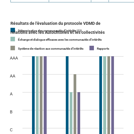
Résultats de l’évaluation du protocole VDMD de
Détermination des communautés d’intérêts (CI)
relations avec les Autochtones et les collectivités
Échange et dialogue efficaces avec les communautés d’intérêts
Système de réaction aux communautés d’intérêts
Rapports
AAA
AA
A
B
C