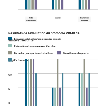
Kidd
CEZinc
Brunswick
Operations
Smelter
Résultats de l’évaluation du protocole VDMD de
Engagement et obligation de rendre compte
santé et sécurité
Élaboration et mise en œuvre d’un plan
Formation, comportement et culture
Surveillance et rapports
AAA
Performance
AA
A
B