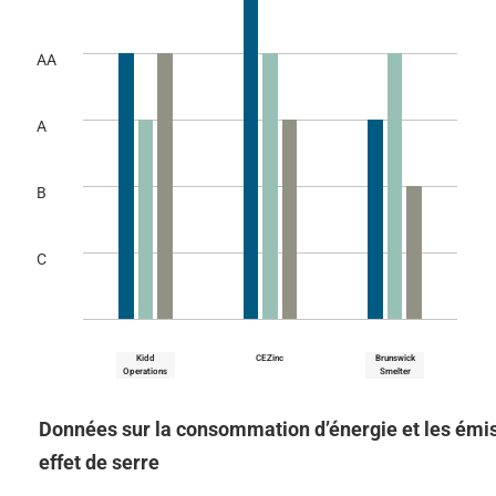
AA
A
B
C
Kidd
CEZinc
Brunswick
Operations
Smelter
Données sur la consommation d’énergie et les émis
effet de serre