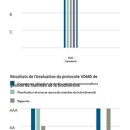
B
C
Kidd
Operations
Résultats de l’évaluation du protocole VDMD de
Engagement, obligation de rendre compte et communications
gestion du maintien de la biodiversité
Planification et mise en œuvre du maintien de la biodiversité
Rapports
AAA
AA