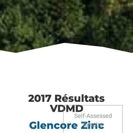
2017 Résultats
VDMD
Self-Assessed
Glencore Zinc
Results