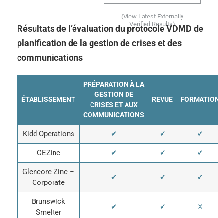
(
View Latest Externally
Verified Results
)
Résultats de l’évaluation du protocole VDMD de
planification de la gestion de crises et des
communications
PRÉPARATION À LA
GESTION DE
ÉTABLISSEMENT
REVUE
FORMATIO
CRISES ET AUX
COMMUNICATIONS
Kidd Operations
✔
✔
✔
CEZinc
✔
✔
✔
Glencore Zinc –
✔
✔
✔
Corporate
Brunswick
✔
✔
✕
Smelter