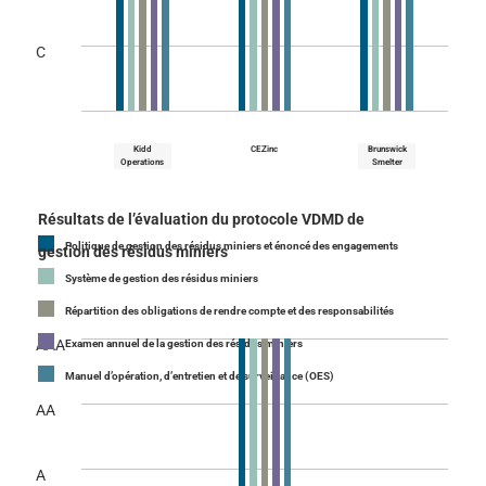
C
Kidd
CEZinc
Brunswick
Operations
Smelter
Résultats de l’évaluation du protocole VDMD de
Politique de gestion des résidus miniers et énoncé des engagements
gestion des résidus miniers
Système de gestion des résidus miniers
Répartition des obligations de rendre compte et des responsabilités
AAA
Examen annuel de la gestion des résidus miniers
Manuel d’opération, d’entretien et de surveillance (OES)
AA
A