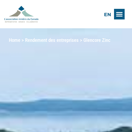
EN
Home
>
Rendement des entreprises
>
Glencore Zinc