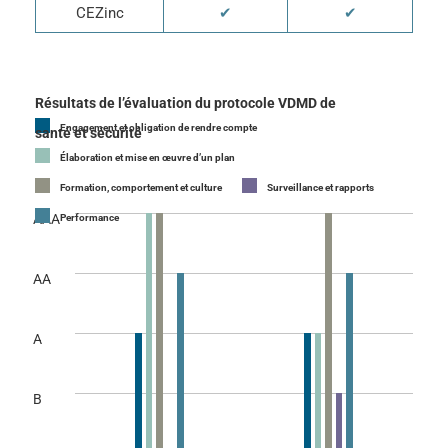
CEZinc
✔
✔
Résultats de l’évaluation du protocole VDMD de
Engagement et obligation de rendre compte
santé et sécurité
Élaboration et mise en œuvre d’un plan
Formation, comportement et culture
Surveillance et rapports
AAA
Performance
AA
A
B