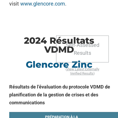
visit
www.glencore.com
.
2024 Résultats
Self-Assessed
VDMD
Results
Glencore Zinc
(
View Latest Externally
Verified Results
)
Résultats de l’évaluation du protocole VDMD de
planification de la gestion de crises et des
communications
PRÉPARATION À LA