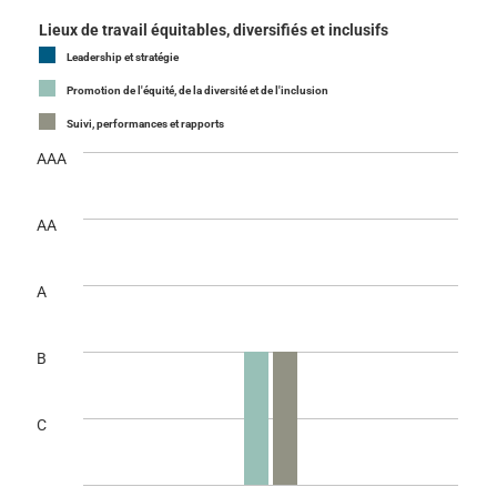
Lieux de travail équitables, diversifiés et inclusifs
Leadership et stratégie
Promotion de l'équité, de la diversité et de l'inclusion
Suivi, performances et rapports
AAA
AA
A
B
C