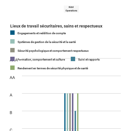
Kidd
Operations
Lieux de travail sécuritaires, sains et respectueux
Engagements et reddition de compte
Systèmes de gestion de la sécurité et la santé
Sécurité psychologique et comportement respectueux
AAA
Formation, comportement et culture
Suivi et rapports
Rendement en termes de sécurité physique et de santé
AA
A
B
C