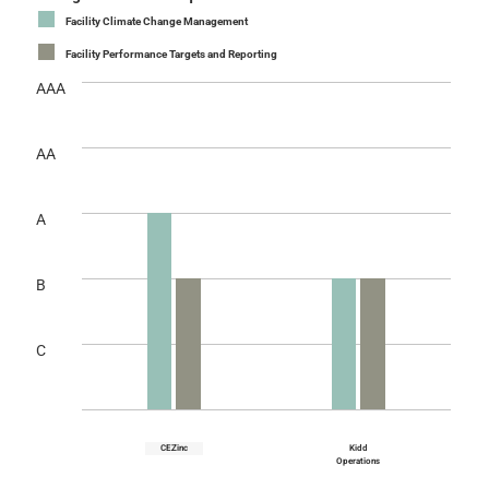
Facility Climate Change Management
Facility Performance Targets and Reporting
AAA
AA
A
B
C
CEZinc
Kidd
Operations