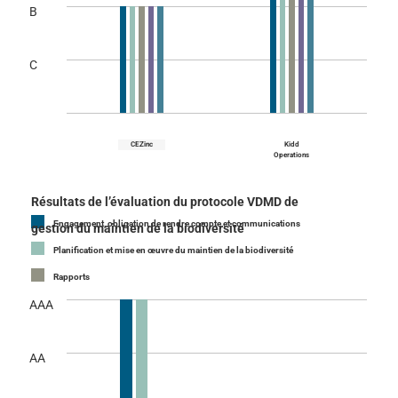
B
C
CEZinc
Kidd
Operations
Résultats de l’évaluation du protocole VDMD de
Engagement, obligation de rendre compte et communications
gestion du maintien de la biodiversité
Planification et mise en œuvre du maintien de la biodiversité
Rapports
AAA
AA