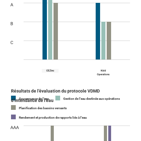
A
B
C
CEZinc
Kidd
Operations
Résultats de l’évaluation du protocole VDMD
Gouvernance de l’eau
Gestion de l’eau destinée aux opérations
d’intendance de l’eau
Planification des bassins versants
Rendement et production de rapports liés à l’eau
AAA