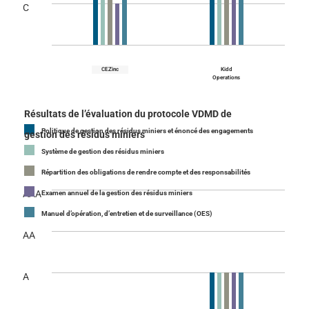
C
CEZinc
Kidd
Operations
Résultats de l’évaluation du protocole VDMD de
Politique de gestion des résidus miniers et énoncé des engagements
gestion des résidus miniers
Système de gestion des résidus miniers
Répartition des obligations de rendre compte et des responsabilités
AAA
Examen annuel de la gestion des résidus miniers
Manuel d’opération, d’entretien et de surveillance (OES)
AA
A