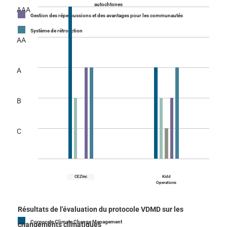
autochtones
AAA
Gestion des répercussions et des avantages pour les communautés
Système de rétroaction
AA
A
B
C
CEZinc
Kidd
Operations
Résultats de l'évaluation du protocole VDMD sur les
Corporate Climate Change Management
changements climatiques