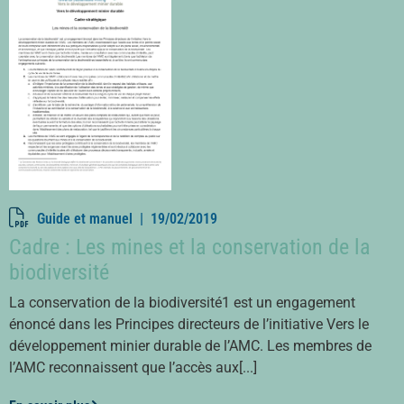
Guide et manuel |
19/02/2019
Cadre : Les mines et la conservation de la
biodiversité
La conservation de la biodiversité1 est un engagement
énoncé dans les Principes directeurs de l’initiative Vers le
développement minier durable de l’AMC. Les membres de
l’AMC reconnaissent que l’accès aux[...]