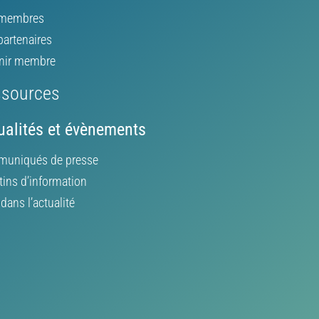
membres
partenaires
nir membre
sources
ualités et évènements
uniqués de presse
tins d’information
ans l’actualité