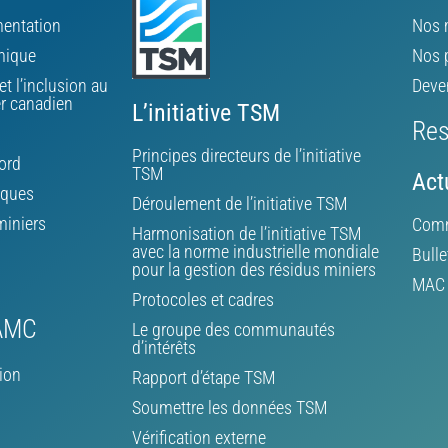
ementation
Nos 
mique
Nos 
et l’inclusion au
Deve
er canadien
L’initiative TSM
Res
Principes directeurs de l’initiative
ord
TSM
Act
iques
Déroulement de l’initiative TSM
miniers
Comm
Harmonisation de l’initiative TSM
avec la norme industrielle mondiale
Bulle
pour la gestion des résidus miniers
MAC d
Protocoles et cadres
’AMC
Le groupe des communautés
d’intérêts
ion
Rapport d’étape TSM
Soumettre les données TSM
Vérification externe