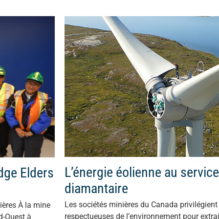
L’énergie éolienne au service 
dge Elders
diamantaire
Les sociétés minières du Canada privilégien
ières À la mine
respectueuses de l’environnement pour extrai
d-Ouest à