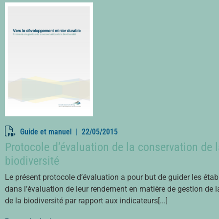
Guide et manuel |
22/05/2015
Protocole d’évaluation de la conservation de 
biodiversité
Le présent protocole d’évaluation a pour but de guider les éta
dans l’évaluation de leur rendement en matière de gestion de 
de la biodiversité par rapport aux indicateurs[...]