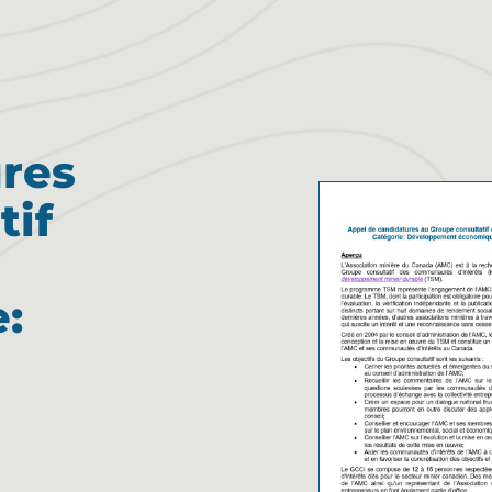
res
tif
e: