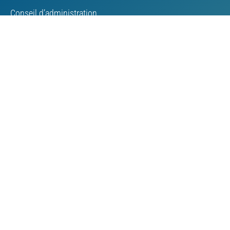
Conseil d’administration
Personnel de l’AMC
Bourse
Contacter
L’initiative TSM
Principes directeurs de l’initiative TSM
Déroulement de l’initiative TSM