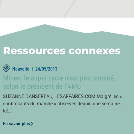
Ressources connexes
Nouvelle |
24/05/2013
Mines: le super cycle n’est pas terminé,
selon le président de l’AMC
SUZANNE DANSEREAU, LESAFFAIRES.COM Malgré les «
soubresauts du marché » observés depuis une semaine,
le[...]
En savoir plus