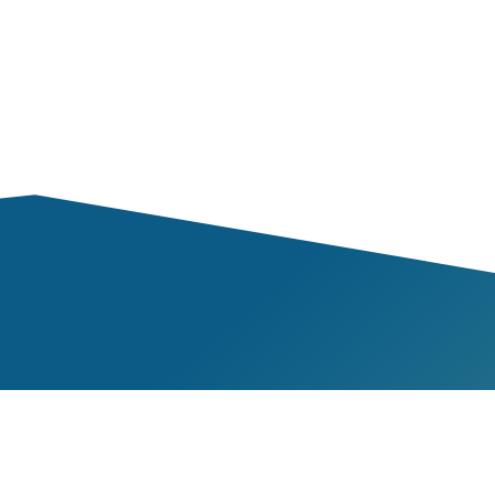
Mem
ementation
Nos 