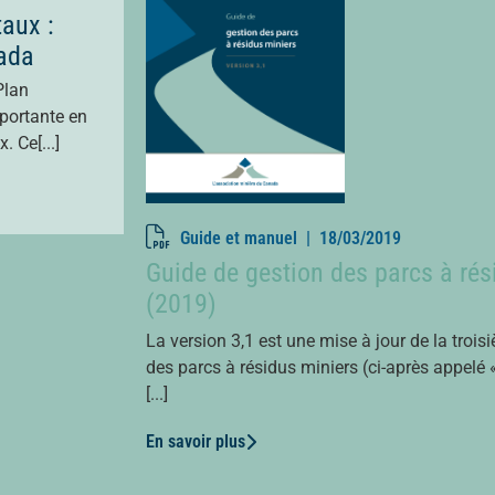
aux :
nada
Plan
mportante en
 Ce[...]
Guide et manuel |
18/03/2019
Guide de gestion des parcs à rés
(2019)
La version 3,1 est une mise à jour de la troi
des parcs à résidus miniers (ci-après appelé 
[...]
En savoir plus