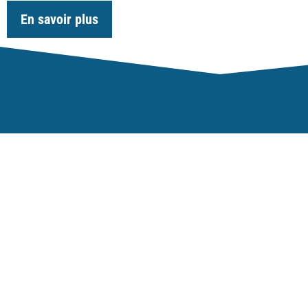
En savoir plus
Notre Expertise
Efficacité de la régl
Compétitivité écono
Favoriser la diversité 
sein du secteur mini
L’Association minière du Canada