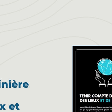
inière
x et