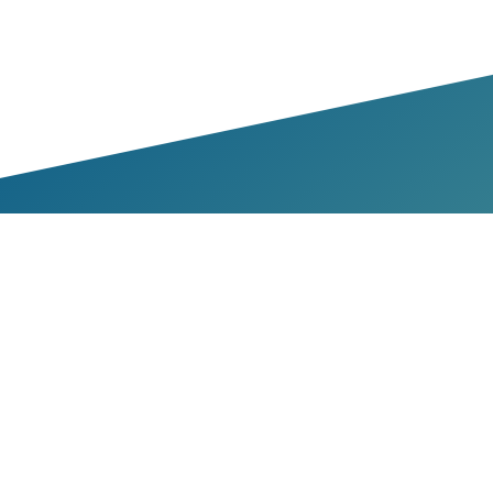
bres et Partenaires
membres
partenaires
nir membre
sources