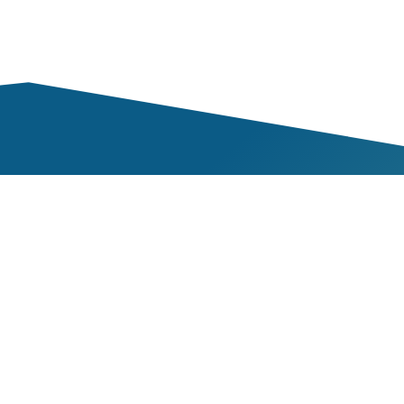
Mem
ementation
Nos 
mique
Nos 
et l’inclusion au
Deve
er canadien
L’initiative TSM
Res