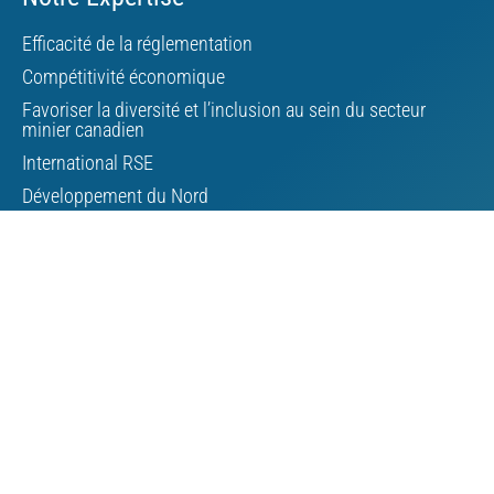
Efficacité de la réglementation
Compétitivité économique
Favoriser la diversité et l’inclusion au sein du secteur
minier canadien
International RSE
Développement du Nord
Changements climatiques
Gestion des résidus miniers
Minéraux critiques
Affaires autochtones
À propos de l’AMC
Conseil d’administration
Personnel de l’AMC