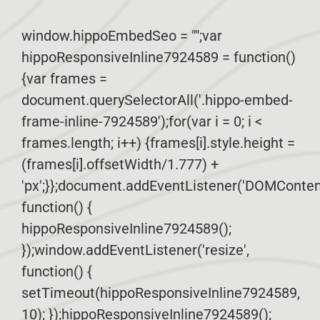
window.hippoEmbedSeo = "";var
hippoResponsiveInline7924589 = function()
{var frames =
document.querySelectorAll('.hippo-embed-
frame-inline-7924589');for(var i = 0; i <
frames.length; i++) {frames[i].style.height =
(frames[i].offsetWidth/1.777) +
'px';}};document.addEventListener('DOMConten
function() {
hippoResponsiveInline7924589();
});window.addEventListener('resize',
function() {
setTimeout(hippoResponsiveInline7924589,
10); });hippoResponsiveInline7924589();