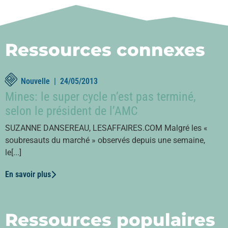
Ressources connexes
Nouvelle |
24/05/2013
Mines: le super cycle n’est pas terminé,
selon le président de l’AMC
SUZANNE DANSEREAU, LESAFFAIRES.COM Malgré les «
soubresauts du marché » observés depuis une semaine,
le[...]
En savoir plus
Ressources populaires