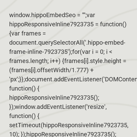
window.hippoEmbedSeo = "";var
hippoResponsiveInline7923735 = function()
{var frames =
document.querySelectorAll('.hippo-embed-
frame-inline-7923735');for(var i = 0; i <
frames.length; i++) {frames[i].style.height =
(frames[i].offsetWidth/1.777) +
'px';}};document.addEventListener('DOMConten
function() {
hippoResponsiveInline7923735();
});window.addEventListener('resize',
function() {
setTimeout(hippoResponsiveInline7923735,
10); });hippoResponsiveInline7923735();