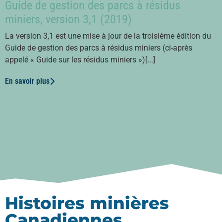
Guide de gestion des parcs à résidus
miniers, version 3,1 (2019)
La version 3,1 est une mise à jour de la troisième édition du
Guide de gestion des parcs à résidus miniers (ci-après
appelé « Guide sur les résidus miniers »)[...]
En savoir plus
Histoires minières
Canadiennes