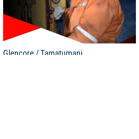
Glencore / Tamatumani
Favoriser l’autonomie des femmes autochtones et inspirer la
nouvelle génération Grâce au programme Tamatumani, Vicki
Amidlak est devenue la première mineuse de fond inuite de
la Mine Raglan du groupe...
En savoir plus