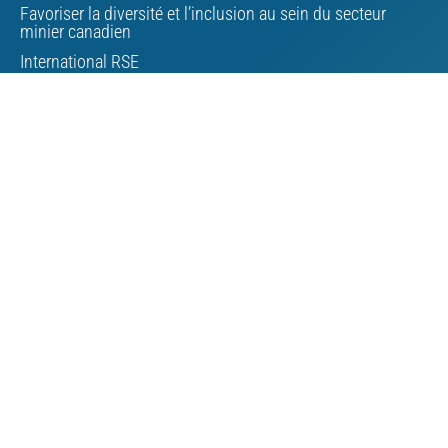
Favoriser la diversité et l’inclusion au sein du secteur
minier canadien
International RSE
Développement du Nord
Changements climatiques
Gestion des résidus miniers
Minéraux critiques
Affaires autochtones
À propos de l’AMC
Conseil d’administration
Personnel de l’AMC
Bourse
Contacter