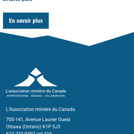
En savoir plus
L’Association minière du Canada
700-141, Avenue Laurier Ouest
Ottawa (Ontario) K1P 5J3
613.233.9392 ext 316