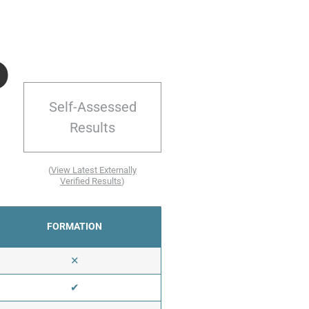
D
Self-Assessed
Results
(
View Latest Externally
Verified Results
)
FORMATION
✕
✔