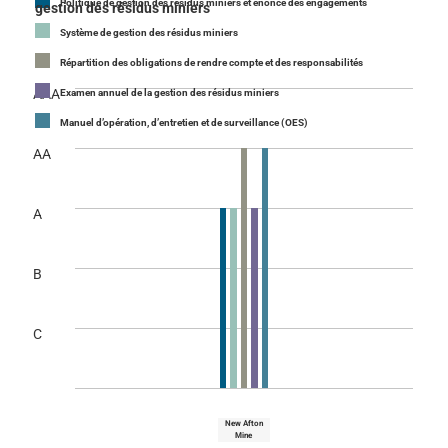
Politique de gestion des résidus miniers et énoncé des engagements
gestion des résidus miniers
Système de gestion des résidus miniers
Répartition des obligations de rendre compte et des responsabilités
AAA
Examen annuel de la gestion des résidus miniers
Manuel d’opération, d’entretien et de surveillance (OES)
AA
A
B
C
New Afton
Mine