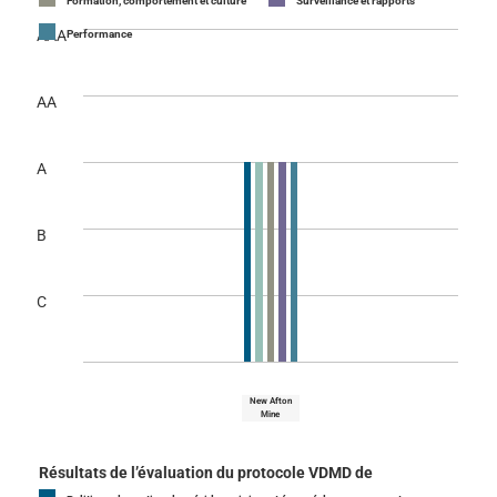
Formation, comportement et culture
Surveillance et rapports
AAA
Performance
AA
A
B
C
New Afton
Mine
Résultats de l’évaluation du protocole VDMD de