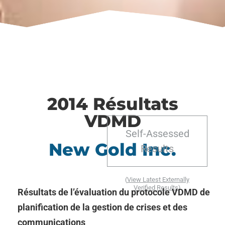
2014 Résultats
VDMD
Self-Assessed
New Gold Inc.
Results
(
View Latest Externally
Verified Results
)
Résultats de l’évaluation du protocole VDMD de
planification de la gestion de crises et des
communications