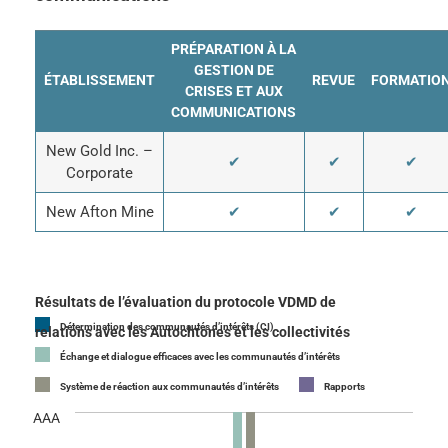
PRÉPARATION À LA
GESTION DE
ÉTABLISSEMENT
REVUE
FORMATIO
CRISES ET AUX
COMMUNICATIONS
New Gold Inc. –
✔
✔
✔
Corporate
New Afton Mine
✔
✔
✔
Résultats de l’évaluation du protocole VDMD de
Détermination des communautés d’intérêts (CI)
relations avec les Autochtones et les collectivités
Échange et dialogue efficaces avec les communautés d’intérêts
Système de réaction aux communautés d’intérêts
Rapports
AAA