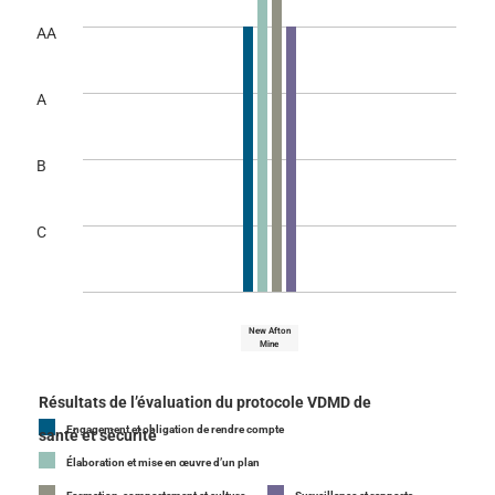
AA
A
B
C
New Afton
Mine
Résultats de l’évaluation du protocole VDMD de
Engagement et obligation de rendre compte
santé et sécurité
Élaboration et mise en œuvre d’un plan