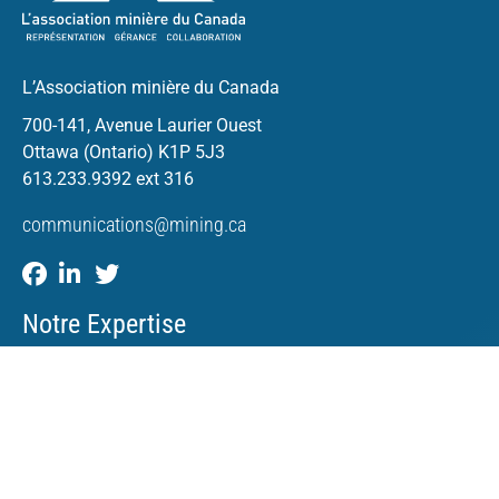
L’Association minière du Canada
700-141, Avenue Laurier Ouest
Ottawa (Ontario) K1P 5J3
613.233.9392 ext 316
communications@mining.ca
Notre Expertise
Efficacité de la réglementation
Compétitivité économique
Favoriser la diversité et l’inclusion au sein du secteur
minier canadien
International RSE