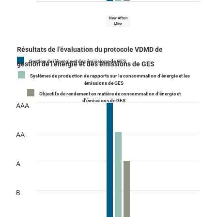
New Afton
Mine
Résultats de l’évaluation du protocole VDMD de
Gestion de l’énergie et des émissions de GES
gestion de l’énergie et des émissions de GES
Systèmes de production de rapports sur la consommation d’énergie et les
émissions de GES
Objectifs de rendement en matière de consommation d’énergie et
d’émissions de GES
AAA
AA
A
B