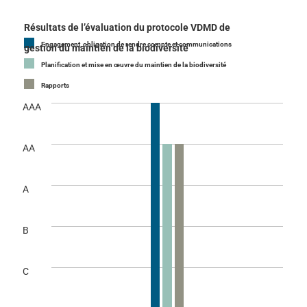
Résultats de l’évaluation du protocole VDMD de
Engagement, obligation de rendre compte et communications
gestion du maintien de la biodiversité
Planification et mise en œuvre du maintien de la biodiversité
Rapports
AAA
AA
A
B
C