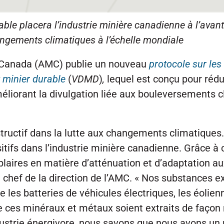
ble placera l’industrie minière canadienne à l’avant
angements climatiques à l’échelle mondiale
du Canada (AMC) publie un nouveau
protocole sur le
 minier durable
(
VDMD
)
,
lequel est conçu pour ré
méliorant la divulgation liée aux bouleversements c
ructif dans la lutte aux changements climatiques. 
fs dans l’industrie minière canadienne. Grâce à 
laires en matière d’atténuation et d’adaptation 
et chef de la direction de l’AMC. « Nos substances e
 les batteries de véhicules électriques, les éolie
ue ces minéraux et métaux soient extraits de façon
dustrie énergivore, nous savons que nous avons un 