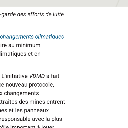
-garde des efforts de lutte
s changements climatiques
duire au minimum
limatiques et en
L’initiative
VDMD
a fait
ce nouveau protocole,
aux changements
xtraites des mines entrent
nnes et les panneaux
 responsable avec la plus
rôle important à jouer