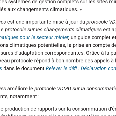
 des systèmes de gestion complets sur les sites mi
 liés aux changements climatiques. »
ues
est une importante mise à jour du
protocole VD
 Le
protocole sur les changements climatiques
est ap
atiques pour le secteur minier
,
un guide complet et 
sions climatiques potentielles, la prise en compte d
sures d’adaptation correspondantes. Grâce à la pa
uveau protocole répond à bon nombre des appels à l
s
dans le document
Relever le défi : Déclaration con
ues
améliore le
protocole VDMD sur la consommation
ants, notamment :
e production de rapports sur la consommation d’én