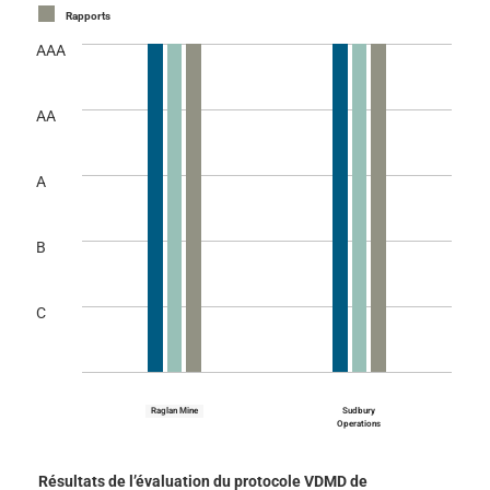
Rapports
AAA
AA
A
B
C
Raglan Mine
Sudbury
Operations
Résultats de l’évaluation du protocole VDMD de