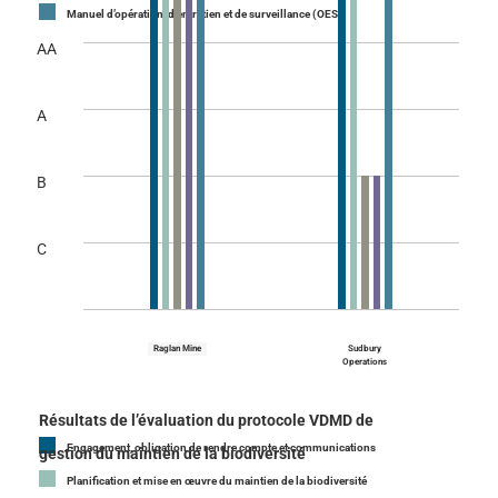
Manuel d’opération, d’entretien et de surveillance (OES)
AA
A
B
C
Raglan Mine
Sudbury
Operations
Résultats de l’évaluation du protocole VDMD de
Engagement, obligation de rendre compte et communications
gestion du maintien de la biodiversité
Planification et mise en œuvre du maintien de la biodiversité