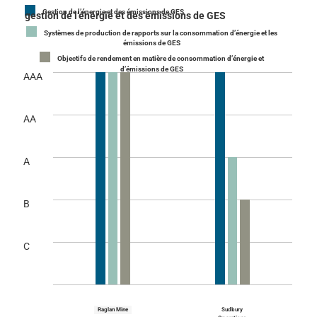
Gestion de l’énergie et des émissions de GES
gestion de l’énergie et des émissions de GES
Systèmes de production de rapports sur la consommation d’énergie et les
émissions de GES
Objectifs de rendement en matière de consommation d’énergie et
d’émissions de GES
AAA
AA
A
B
C
Raglan Mine
Sudbury