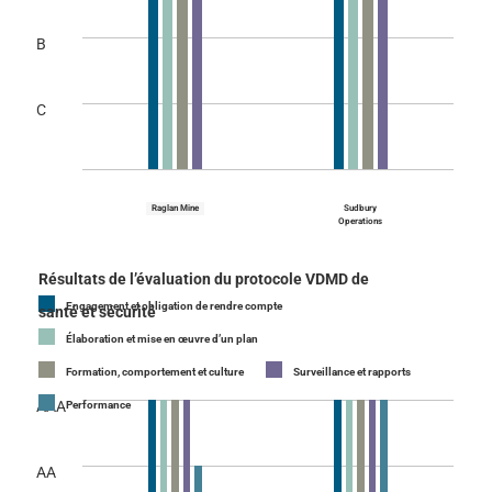
B
C
Raglan Mine
Sudbury
Operations
Résultats de l’évaluation du protocole VDMD de
Engagement et obligation de rendre compte
santé et sécurité
Élaboration et mise en œuvre d’un plan
Formation, comportement et culture
Surveillance et rapports
AAA
Performance
AA