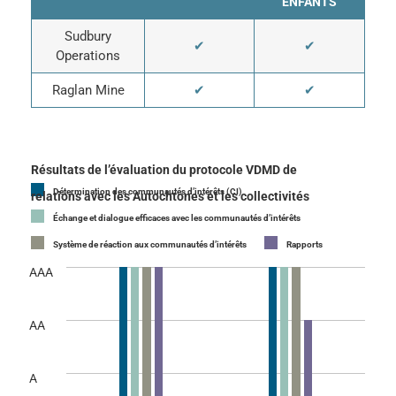
ENFANTS
Sudbury
✔
✔
Operations
Raglan Mine
✔
✔
Résultats de l’évaluation du protocole VDMD de
Détermination des communautés d’intérêts (CI)
relations avec les Autochtones et les collectivités
Échange et dialogue efficaces avec les communautés d’intérêts
Système de réaction aux communautés d’intérêts
Rapports
AAA
AA
A