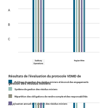
A
B
C
Sudbury
Raglan Mine
Operations
Résultats de l’évaluation du protocole VDMD de
Politique de gestion des résidus miniers et énoncé des engagements
gestion des résidus miniers
Système de gestion des résidus miniers
Répartition des obligations de rendre compte et des responsabilités
AAA
Examen annuel de la gestion des résidus miniers