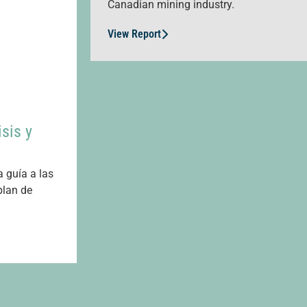
Canadian mining industry.
View Report
isis y
a guía a las
plan de