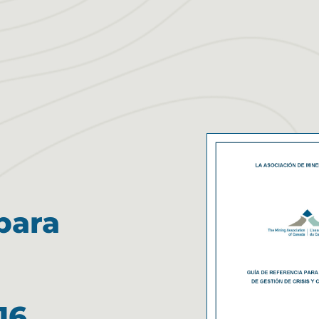
para
16