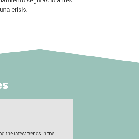
onamiento seguras lo antes
na crisis.
es
g the latest trends in the