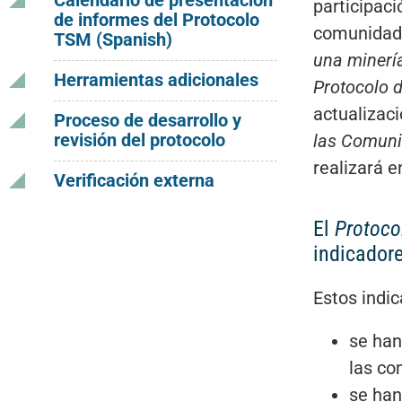
participac
de informes del Protocolo
comunidade
TSM (Spanish)
una minerí
Herramientas adicionales
Protocolo 
actualizac
Proceso de desarrollo y
revisión del protocolo
las Comun
realizará e
Verificación externa
El
Protoco
indicador
Estos indi
se han
las co
se han