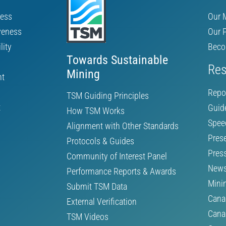
ness
Our 
veness
Our 
lity
Beco
Towards Sustainable
Res
Mining
nt
Repo
TSM Guiding Principles
t
Guid
How TSM Works
Spee
Alignment with Other Standards
Pres
Protocols & Guides
Pres
Community of Interest Panel
News
Performance Reports & Awards
Mini
Submit TSM Data
Cana
External Verification
Cana
TSM Videos