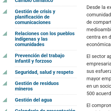
Cambio climático
Desde la ex
Gestión de crisis y
comunidades
planificación de
de compart
comunicaciones
medioambien
Relaciones con los pueblos
centra en 
indígenas y las
comunidades
económicas
Prevención del trabajo
El sector a
infantil y forzoso
empresarial
sus esfuerz
Seguridad, salud y respeto
mayor empl
Gestión de residuos
en un soci
mineros
500 acuerd
Gestión del agua
El comprom
Calendario de presentación