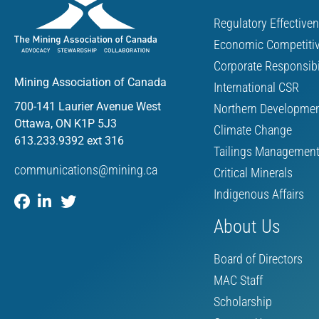
Regulatory Effective
Economic Competiti
Corporate Responsibi
Mining Association of Canada
International CSR
700-141 Laurier Avenue West
Northern Developme
Ottawa, ON K1P 5J3
Climate Change
613.233.9392 ext 316
Tailings Managemen
communications@mining.ca
Critical Minerals
Indigenous Affairs
About Us
Board of Directors
MAC Staff
Scholarship