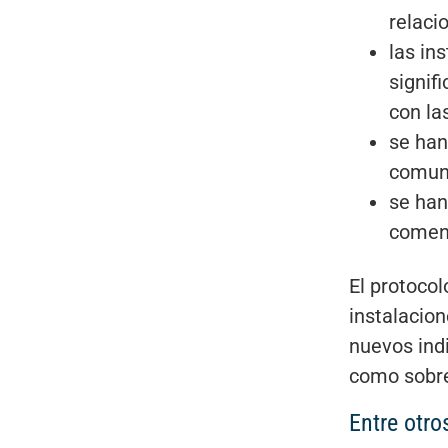
relaci
las in
signif
con la
se han
comuni
se han
coment
El protocol
instalacion
nuevos indi
como sobre
Entre otro