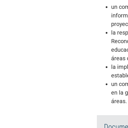
un com
inform
proyec
la res
Reconc
educac
áreas 
la imp
establ
un com
en la 
áreas.
Documen