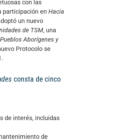
etuosas con las
 participación en
Hacia
adoptó un nuevo
munidades de TSM
, una
 Pueblos Aborígenes y
 nuevo Protocolo se
1.
dades
consta de cinco
 de interés, incluidas
 mantenimiento de