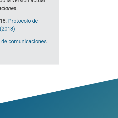
do la versión actual
caciones
.
018:
Protocolo de
 (2018)
ión de comunicaciones