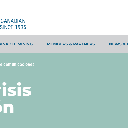
E CANADIAN
SINCE 1935
INABLE MINING
MEMBERS & PARTNERS
NEWS & 
 de comunicaciones
isis
ón