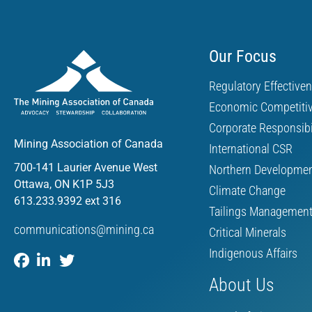
Our Focus
Regulatory Effective
Economic Competiti
Corporate Responsibi
Mining Association of Canada
International CSR
700-141 Laurier Avenue West
Northern Developme
Ottawa, ON K1P 5J3
Climate Change
613.233.9392 ext 316
Tailings Managemen
communications@mining.ca
Critical Minerals
Indigenous Affairs
About Us