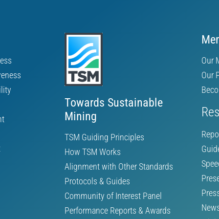
Mem
ness
Our 
veness
Our 
lity
Beco
Towards Sustainable
Res
Mining
nt
Repo
TSM Guiding Principles
t
Guid
How TSM Works
Spee
Alignment with Other Standards
Pres
Protocols & Guides
Pres
Community of Interest Panel
News
Performance Reports & Awards