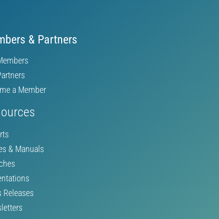
bers & Partners
Members
Partners
me a Member
ources
rts
es & Manuals
ches
entations
s Releases
letters